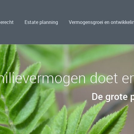
ierecht
Estate planning
Vermogensgroei en ontwikkeli
ilievermogen doet er
De grote 