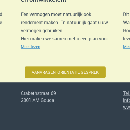
ed
Een vermogen moet natuurlijk ook
Dit
e
rendement maken. En natuurlijk gaat u uw
Wat
vermogen gebruiken.
Hoe
Hier maken we samen met u een plan voor.
lev
Meer lezen
Mee
AANVRAGEN ORIENTATIE GESPREK
Crabethstraat 69
Tel
2801 AM Gouda
in
ww