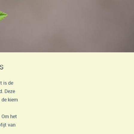
s
 is de
d. Deze
 de kiem
. Om het
fijt van