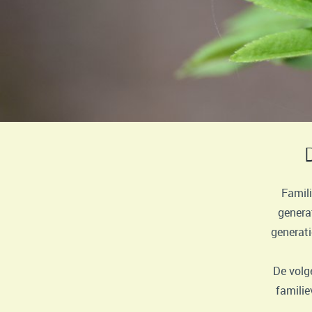
Famil
genera
generat
De volg
familie